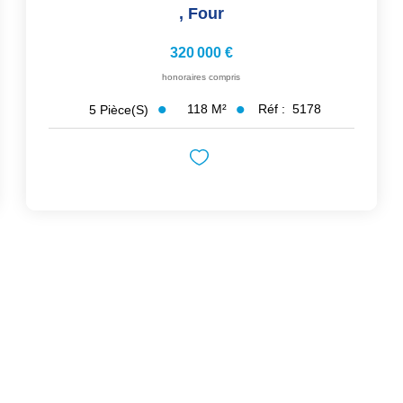
,
Four
320 000 €
honoraires compris
118
M²
Réf :
5178
5
Pièce(s)