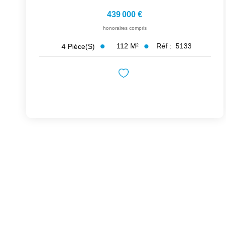
439 000 €
honoraires compris
112
M²
Réf :
5133
4
Pièce(s)