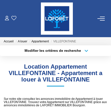
VENTES
LOCATIONS
Accueil
A louer
Appartement
VILLEFONTAINE
Modifier les critères de recherche
Localisation
Type de bien
GESTION
Localisation
Sélectionnez...
Location Appartement
ESTIMATION
Surface min
Budget max
VILLEFONTAINE - Appartement a
louer à VILLEFONTAINE
Plus de critères
Créer une alerte
NOS AGENCES
Qui Sommes Nous
Sur notre site consultez les annonces immobilière de Appartement à louer
VILLEFONTAINE. Trouvez votre Appartement sur VILLEFONTAINE grâce aux
Nos Équipes
annonces immobilières de LAFORÊT IMMOBILIER Bourgoin.