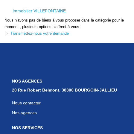
Nos Services
Immobilier VILLEFONTAINE
Avis Clients
Nous n'avons pas de biens à vous proposer dans la catégorie pour le
Nos Actualités
moment , plusieurs options s'offrent à vous :
Transmettez-nous votre demande
PARRAINAGE
CONTACT
NOS AGENCES
20 Rue Robert Belmont, 38300 BOURGOIN-JALLIEU
Nous contacter
Nos agences
NOS SERVICES