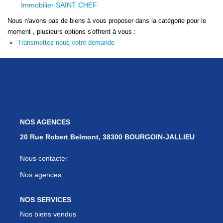
Nos Services
Immobilier SAINT CHEF
Avis Clients
Nous n'avons pas de biens à vous proposer dans la catégorie pour le
moment , plusieurs options s'offrent à vous :
Nos Actualités
Transmettez-nous votre demande
PARRAINAGE
CONTACT
NOS AGENCES
20 Rue Robert Belmont, 38300 BOURGOIN-JALLIEU
Nous contacter
Nos agences
NOS SERVICES
Nos biens vendus