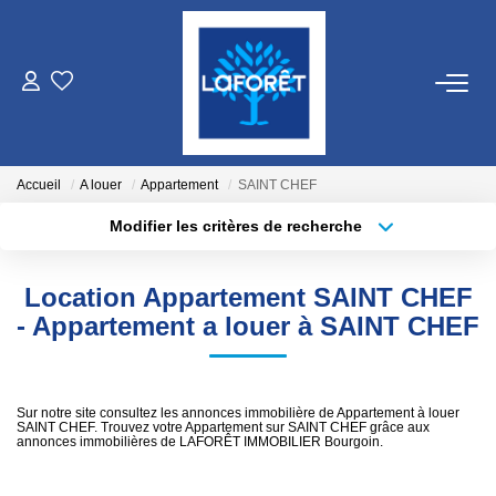
VENTES
LOCATIONS
Accueil
A louer
Appartement
SAINT CHEF
Modifier les critères de recherche
Localisation
Type de bien
GESTION
Localisation
Sélectionnez...
Location Appartement SAINT CHEF
ESTIMATION
Surface min
Budget max
- Appartement a louer à SAINT CHEF
Plus de critères
Créer une alerte
NOS AGENCES
Sur notre site consultez les annonces immobilière de Appartement à louer
SAINT CHEF. Trouvez votre Appartement sur SAINT CHEF grâce aux
Qui Sommes Nous
annonces immobilières de LAFORÊT IMMOBILIER Bourgoin.
Nos Équipes