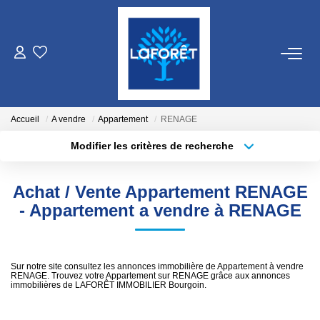
VENTES
LOCATIONS
Accueil
A vendre
Appartement
RENAGE
Modifier les critères de recherche
Localisation
Type de bien
GESTION
Localisation
Sélectionnez...
Achat / Vente Appartement RENAGE
ESTIMATION
Surface min
Budget max
- Appartement a vendre à RENAGE
Plus de critères
Créer une alerte
NOS AGENCES
Sur notre site consultez les annonces immobilière de Appartement à vendre
RENAGE. Trouvez votre Appartement sur RENAGE grâce aux annonces
Qui Sommes Nous
immobilières de LAFORÊT IMMOBILIER Bourgoin.
Nos Équipes