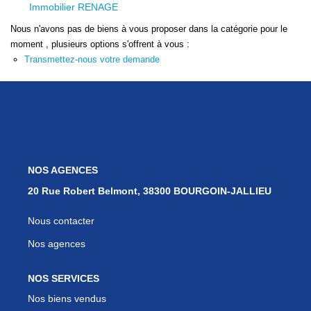
Nos Services
Immobilier RENAGE
Avis Clients
Nous n'avons pas de biens à vous proposer dans la catégorie pour le
moment , plusieurs options s'offrent à vous :
Nos Actualités
Transmettez-nous votre demande
PARRAINAGE
CONTACT
NOS AGENCES
20 Rue Robert Belmont, 38300 BOURGOIN-JALLIEU
Nous contacter
Nos agences
NOS SERVICES
Nos biens vendus