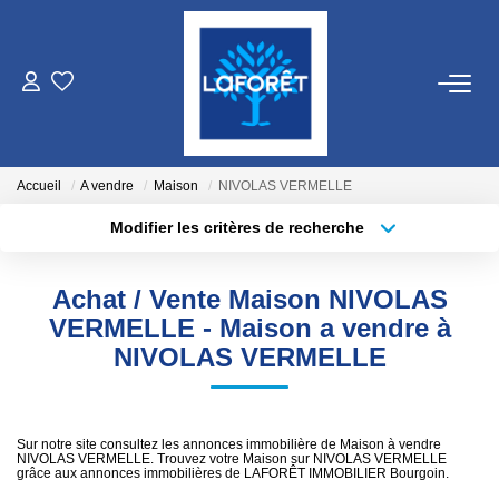
VENTES
LOCATIONS
Accueil
A vendre
Maison
NIVOLAS VERMELLE
Modifier les critères de recherche
Localisation
Type de bien
GESTION
Localisation
Sélectionnez...
Achat / Vente Maison NIVOLAS
ESTIMATION
Surface min
Budget max
VERMELLE - Maison a vendre à
NIVOLAS VERMELLE
Plus de critères
Créer une alerte
NOS AGENCES
Qui Sommes Nous
Sur notre site consultez les annonces immobilière de Maison à vendre
NIVOLAS VERMELLE. Trouvez votre Maison sur NIVOLAS VERMELLE
Nos Équipes
grâce aux annonces immobilières de LAFORÊT IMMOBILIER Bourgoin.