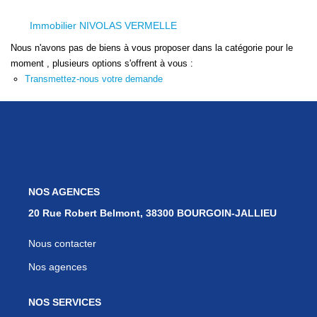
Nos Services
Immobilier NIVOLAS VERMELLE
Avis Clients
Nous n'avons pas de biens à vous proposer dans la catégorie pour le
Nos Actualités
moment , plusieurs options s'offrent à vous :
Transmettez-nous votre demande
PARRAINAGE
CONTACT
NOS AGENCES
20 Rue Robert Belmont, 38300 BOURGOIN-JALLIEU
Nous contacter
Nos agences
NOS SERVICES