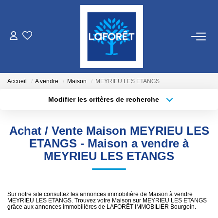
VENTES
LOCATIONS
Accueil
A vendre
Maison
MEYRIEU LES ETANGS
Modifier les critères de recherche
Localisation
Type de bien
GESTION
Localisation
Sélectionnez...
Achat / Vente Maison MEYRIEU LES
ESTIMATION
Surface min
Budget max
ETANGS - Maison a vendre à
MEYRIEU LES ETANGS
Plus de critères
Créer une alerte
NOS AGENCES
Qui Sommes Nous
Sur notre site consultez les annonces immobilière de Maison à vendre
MEYRIEU LES ETANGS. Trouvez votre Maison sur MEYRIEU LES ETANGS
Nos Équipes
grâce aux annonces immobilières de LAFORÊT IMMOBILIER Bourgoin.