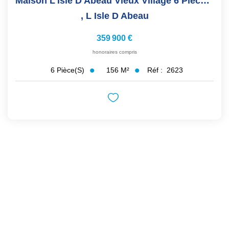
Maison L'Isle D'Abeau Vieux Village 6 Pièces 155 M2
,
L Isle D Abeau
359 900 €
honoraires compris
156
M²
Réf :
2623
6
Pièce(s)