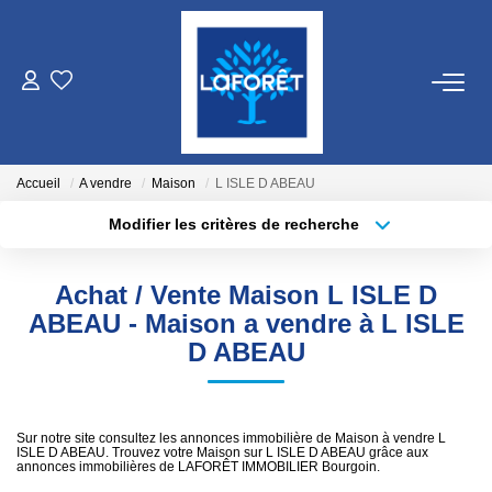
VENTES
LOCATIONS
Accueil
A vendre
Maison
L ISLE D ABEAU
Modifier les critères de recherche
Localisation
Type de bien
GESTION
Localisation
Sélectionnez...
Achat / Vente Maison L ISLE D
ESTIMATION
Surface min
Budget max
ABEAU - Maison a vendre à L ISLE
D ABEAU
Plus de critères
Créer une alerte
NOS AGENCES
Qui Sommes Nous
Sur notre site consultez les annonces immobilière de Maison à vendre L
ISLE D ABEAU. Trouvez votre Maison sur L ISLE D ABEAU grâce aux
Nos Équipes
annonces immobilières de LAFORÊT IMMOBILIER Bourgoin.