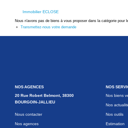
Immobilier ECLOSE
Nous n'avons pas de biens à vous proposer dans la catégorie pour le
Transmettez-nous votre demande
NOS AGENCES
NOS SERVI
20 Rue Robert Belmont, 38300
Nos biens v
BOURGOIN-JALLIEU
Nos actualit
Nous contacter
Nos outils
Nos agences
Estimation