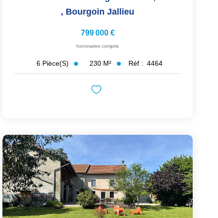
,
Bourgoin Jallieu
799 000 €
honoraires compris
230
M²
Réf :
4464
6
Pièce(s)