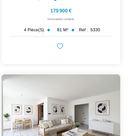
179 900 €
honoraires compris
81
M²
Réf :
5330
4
Pièce(s)