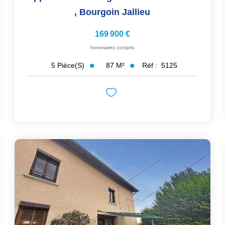
,
Bourgoin Jallieu
169 900 €
honoraires compris
87
M²
Réf :
5125
5
Pièce(s)