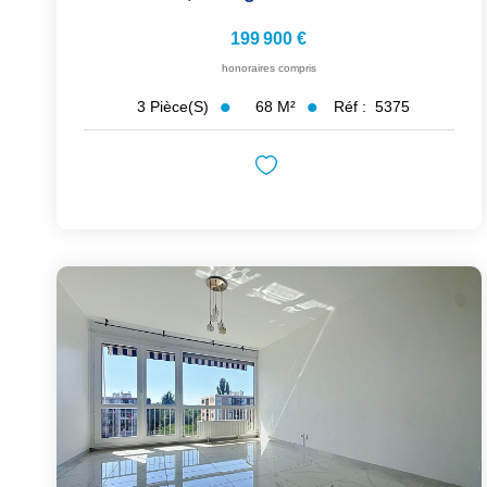
199 900 €
honoraires compris
68
M²
Réf :
5375
3
Pièce(s)