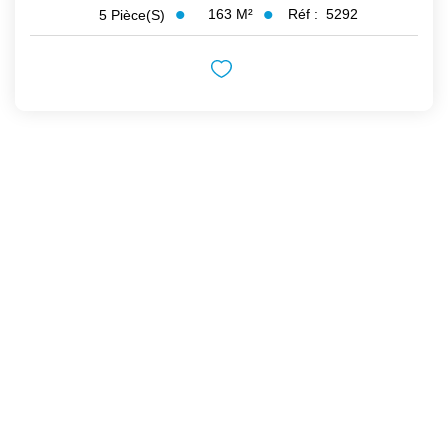
163
M²
Réf :
5292
5
Pièce(s)