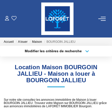
VENTES
LOCATIONS
Accueil
A louer
Maison
BOURGOIN JALLIEU
Modifier les critères de recherche
Localisation
Type de bien
GESTION
Localisation
Sélectionnez...
Location Maison BOURGOIN
ESTIMATION
Surface min
Budget max
JALLIEU - Maison a louer à
BOURGOIN JALLIEU
Plus de critères
Créer une alerte
NOS AGENCES
Qui Sommes Nous
Sur notre site consultez les annonces immobilière de Maison à louer
BOURGOIN JALLIEU. Trouvez votre Maison sur BOURGOIN JALLIEU grâce
Nos Équipes
aux annonces immobilières de LAFORÊT IMMOBILIER Bourgoin.