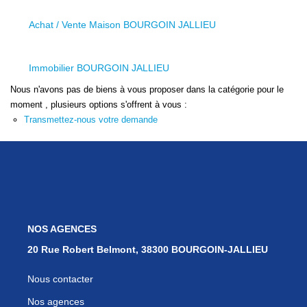
Nos Services
Achat / Vente Maison BOURGOIN JALLIEU
Avis Clients
Nos Actualités
Immobilier BOURGOIN JALLIEU
Nous n'avons pas de biens à vous proposer dans la catégorie pour le
PARRAINAGE
moment , plusieurs options s'offrent à vous :
Transmettez-nous votre demande
CONTACT
NOS AGENCES
20 Rue Robert Belmont, 38300 BOURGOIN-JALLIEU
Nous contacter
Nos agences