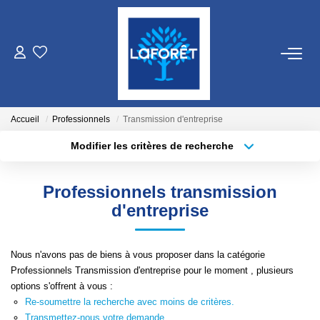
VENTES
LOCATIONS
Accueil
Professionnels
Transmission d'entreprise
Modifier les critères de recherche
Localisation
Type de bien
GESTION
Localisation
Sélectionnez...
Professionnels transmission
ESTIMATION
Surface min
Budget max
d'entreprise
Plus de critères
Créer une alerte
NOS AGENCES
Nous n'avons pas de biens à vous proposer dans la catégorie
Professionnels Transmission d'entreprise pour le moment , plusieurs
Qui Sommes Nous
options s'offrent à vous :
Nos Équipes
Re-soumettre la recherche avec moins de critères.
Transmettez-nous votre demande