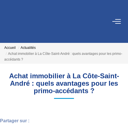
VENTES
LOCATIONS
Accueil
Actualités
Achat immobilier à La Côte-Saint-André : quels avantages pour les primo-
accédants ?
GESTION
Achat immobilier à La Côte-Saint-
ESTIMATION
André : quels avantages pour les
primo-accédants ?
NOS AGENCES
Qui Sommes Nous
Nos Équipes
Partager sur :
Nos Services