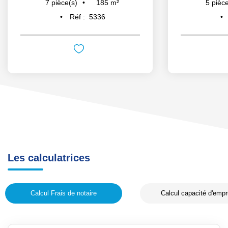
185
m²
7
pièce(s)
5
pièce
Réf :
5336
Les calculatrices
Calcul Frais de notaire
Calcul capacité d'empr