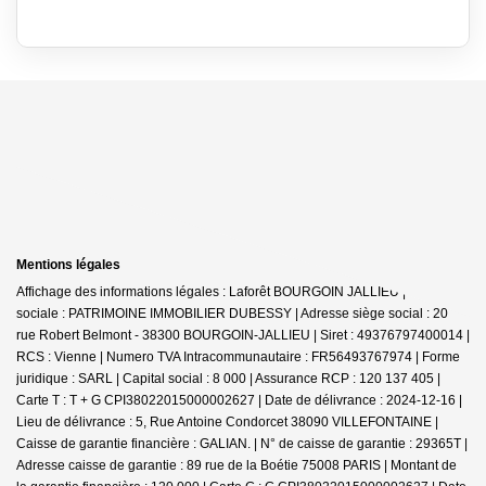
Mentions légales
Affichage des informations légales : Laforêt BOURGOIN JALLIEU | Raison
sociale : PATRIMOINE IMMOBILIER DUBESSY | Adresse siège social : 20
rue Robert Belmont - 38300 BOURGOIN-JALLIEU | Siret : 49376797400014 |
RCS : Vienne | Numero TVA Intracommunautaire : FR56493767974 | Forme
juridique : SARL | Capital social : 8 000 | Assurance RCP : 120 137 405 |
Carte T : T + G CPI38022015000002627 | Date de délivrance : 2024-12-16 |
Lieu de délivrance : 5, Rue Antoine Condorcet 38090 VILLEFONTAINE |
Caisse de garantie financière : GALIAN. | N° de caisse de garantie : 29365T |
Adresse caisse de garantie : 89 rue de la Boétie 75008 PARIS | Montant de