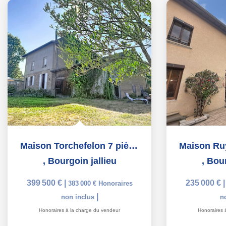
Maison Torchefelon 7 pièce(s) piscine
,
Bourgoin jallieu
,
Bour
399 500 €
|
235 000 €
383 000 €
Honoraires
|
non inclus
n
Honoraires à la charge du vendeur
Honoraires 