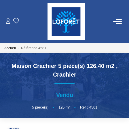
VENTES
LOCATIONS
Accueil
Référence 4581
GESTION
Maison Crachier 5 pièce(s) 126.40 m2
,
Crachier
ESTIMATION
Vendu
NOS AGENCES
5
pièce(s)
•
126
m²
•
Réf : 4581
Qui Sommes Nous
Nos Équipes