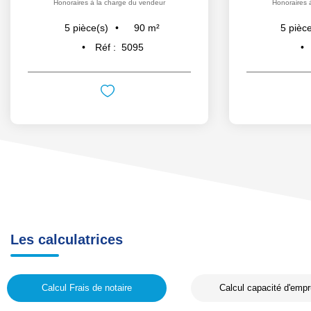
Honoraires à la charge du vendeur
Honoraires 
90
m²
5
pièce(s)
5
pièce
Réf :
5095
Les calculatrices
Calcul Frais de notaire
Calcul capacité d'empr