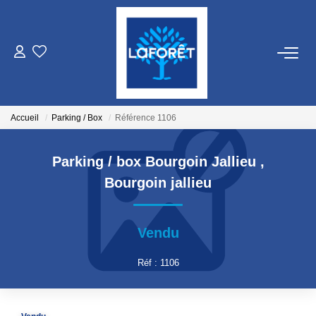
VENTES
LOCATIONS
Accueil
Parking / Box
Référence 1106
GESTION
Parking / box Bourgoin Jallieu
,
Bourgoin jallieu
ESTIMATION
Vendu
NOS AGENCES
Réf : 1106
Qui Sommes Nous
Nos Équipes