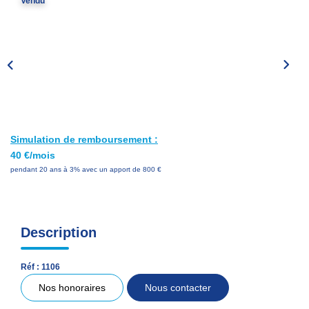
Vendu
Nos Services
Avis Clients
Nos Actualités
PARRAINAGE
Simulation de remboursement :
CONTACT
40 €/mois
pendant 20 ans à 3% avec un apport de 800 €
Description
Réf : 1106
Nos honoraires
Nous contacter