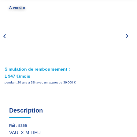
Nos Services
A vendre
Avis Clients
Nos Actualités
PARRAINAGE
CONTACT
Simulation de remboursement :
1 947 €/mois
pendant 20 ans à 3% avec un apport de 39 000 €
Description
Réf : 5255
VAULX-MILIEU