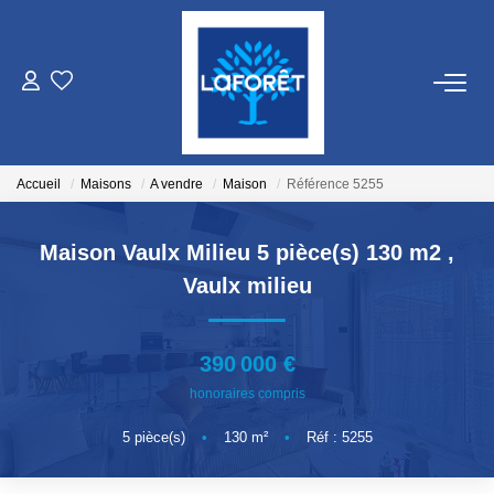
VENTES
LOCATIONS
Accueil
Maisons
A vendre
Maison
Référence 5255
GESTION
Maison Vaulx Milieu 5 pièce(s) 130 m2
,
Vaulx milieu
ESTIMATION
390 000 €
NOS AGENCES
honoraires compris
Qui Sommes Nous
5
pièce(s)
•
130
m²
•
Réf : 5255
Nos Équipes