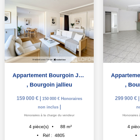
Appartement Bourgoin Jallieu 4 pièce(s) 87.8 m2
,
Bourgoin jallieu
,
Bour
159 000 €
|
299 900 €
150 000 €
Honoraires
|
non inclus
n
Honoraires à la charge du vendeur
Honoraires 
88
m²
4
pièce(s)
4
pièc
Réf :
4805