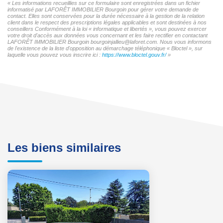
« Les informations recueillies sur ce formulaire sont enregistrées dans un fichier
informatisé par LAFORÊT IMMOBILIER Bourgoin pour gérer votre demande de
contact. Elles sont conservées pour la durée nécessaire à la gestion de la relation
client dans le respect des prescriptions légales applicables et sont destinées à nos
conseillers Conformément à la loi « informatique et libertés », vous pouvez exercer
votre droit d'accès aux données vous concernant et les faire rectifier en contactant
LAFORÊT IMMOBILIER Bourgoin bourgoinjallieu@laforet.com. Nous vous informons
de l'existence de la liste d'opposition au démarchage téléphonique « Bloctel », sur
laquelle vous pouvez vous inscrire ici :
https://www.bloctel.gouv.fr/
»
Les biens similaires