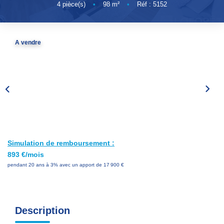
Nos Services
4
pièce(s)
•
98
m²
•
Réf : 5152
Avis Clients
Nos Actualités
A vendre
PARRAINAGE
CONTACT
Simulation de remboursement :
893 €/mois
pendant 20 ans à 3% avec un apport de 17 900 €
Description