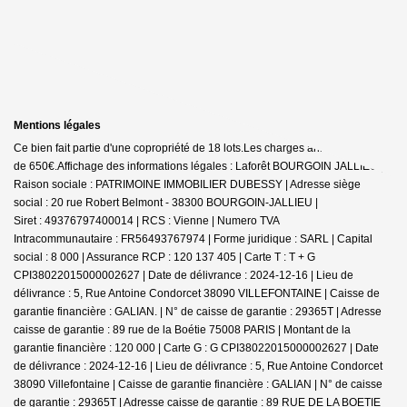
Mentions légales
Ce bien fait partie d'une copropriété de 18 lots.Les charges annuelles sont
de 650€.
Affichage des informations légales : Laforêt BOURGOIN JALLIEU |
Raison sociale : PATRIMOINE IMMOBILIER DUBESSY | Adresse siège
social : 20 rue Robert Belmont - 38300 BOURGOIN-JALLIEU |
Siret : 49376797400014 | RCS : Vienne | Numero TVA
Intracommunautaire : FR56493767974 | Forme juridique : SARL | Capital
social : 8 000 | Assurance RCP : 120 137 405 |
Carte T : T + G
CPI38022015000002627 | Date de délivrance : 2024-12-16 | Lieu de
délivrance : 5, Rue Antoine Condorcet 38090 VILLEFONTAINE | Caisse de
garantie financière : GALIAN. | N° de caisse de garantie : 29365T | Adresse
caisse de garantie : 89 rue de la Boétie 75008 PARIS | Montant de la
garantie financière : 120 000 | Carte G : G CPI38022015000002627 | Date
de délivrance : 2024-12-16 | Lieu de délivrance : 5, Rue Antoine Condorcet
38090 Villefontaine | Caisse de garantie financière : GALIAN | N° de caisse
de garantie : 29365T | Adresse caisse de garantie : 89 RUE DE LA BOETIE