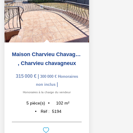
Maison Charvieu Chavagneux 5 pièce(s) 102.34 m2
,
Charvieu chavagneux
315 000 €
|
300 000 €
Honoraires
|
non inclus
Honoraires à la charge du vendeur
102
m²
5
pièce(s)
Réf :
5194