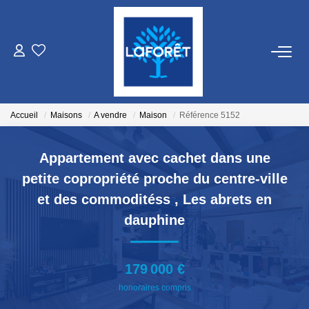
VENTES
LOCATIONS
Accueil
Maisons
A vendre
Maison
Référence 5152
GESTION
Appartement avec cachet dans une
petite copropriété proche du centre-ville
ESTIMATION
et des commoditéss
,
Les abrets en
dauphine
NOS AGENCES
179 000 €
Qui Sommes Nous
honoraires compris
Nos Équipes