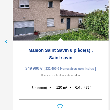
Maison Saint Savin 6 pièce(s)
,
Saint savin
349 900 €
|
|
332 405 €
Honoraires non inclus
Honoraires à la charge du vendeur
120
m²
Réf :
4764
6
pièce(s)