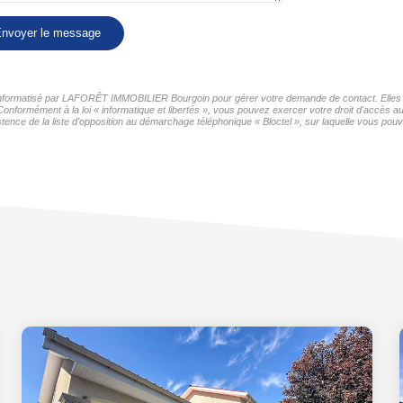
nvoyer le message
er informatisé par LAFORÊT IMMOBILIER Bourgoin pour gérer votre demande de contact. Elles so
 Conformément à la loi « informatique et libertés », vous pouvez exercer votre droit d'accès
nce de la liste d'opposition au démarchage téléphonique « Bloctel », sur laquelle vous pouve