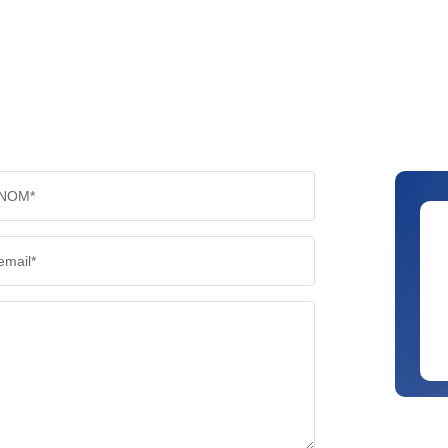
NOM*
email*