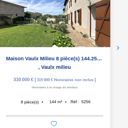
Maison Vaulx Milieu 8 pièce(s) 144.25 m2
,
Vaulx milieu
330 000 €
|
|
315 000 €
Honoraires non inclus
Honoraires à la charge du vendeur
144
m²
Réf :
5256
8
pièce(s)