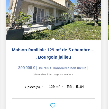
Maison familiale 129 m² de 5 chambres avec piscine sur...
,
Bourgoin jallieu
399 900 €
|
|
382 900 €
Honoraires non inclus
Honoraires à la charge du vendeur
129
m²
Réf :
5104
7
pièce(s)