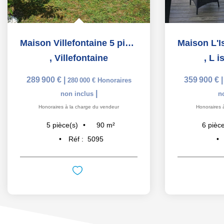
Maison Villefontaine 5 pièce(s) 90 m2
,
Villefontaine
,
L i
289 900 €
|
359 900 €
280 000 €
Honoraires
|
non inclus
n
Honoraires à la charge du vendeur
Honoraires 
90
m²
5
pièce(s)
6
pièce
Réf :
5095