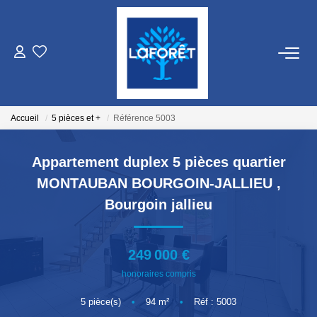
VENTES
LOCATIONS
Accueil
5 pièces et +
Référence 5003
GESTION
Appartement duplex 5 pièces quartier
MONTAUBAN BOURGOIN-JALLIEU
,
ESTIMATION
Bourgoin jallieu
NOS AGENCES
249 000 €
honoraires compris
Qui Sommes Nous
Nos Équipes
5
pièce(s)
•
94
m²
•
Réf : 5003