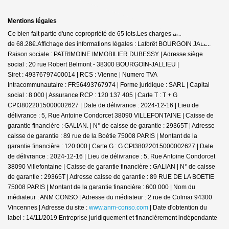
Mentions légales
Ce bien fait partie d'une copropriété de 65 lots.Les charges annuelles sont
de 68.28€.
Affichage des informations légales : Laforêt BOURGOIN JALLIEU |
Raison sociale : PATRIMOINE IMMOBILIER DUBESSY | Adresse siège
social : 20 rue Robert Belmont - 38300 BOURGOIN-JALLIEU |
Siret : 49376797400014 | RCS : Vienne | Numero TVA
Intracommunautaire : FR56493767974 | Forme juridique : SARL | Capital
social : 8 000 | Assurance RCP : 120 137 405 |
Carte T : T + G
CPI38022015000002627 | Date de délivrance : 2024-12-16 | Lieu de
délivrance : 5, Rue Antoine Condorcet 38090 VILLEFONTAINE | Caisse de
garantie financière : GALIAN. | N° de caisse de garantie : 29365T | Adresse
caisse de garantie : 89 rue de la Boétie 75008 PARIS | Montant de la
garantie financière : 120 000 | Carte G : G CPI38022015000002627 | Date
de délivrance : 2024-12-16 | Lieu de délivrance : 5, Rue Antoine Condorcet
38090 Villefontaine | Caisse de garantie financière : GALIAN | N° de caisse
de garantie : 29365T | Adresse caisse de garantie : 89 RUE DE LA BOETIE
75008 PARIS | Montant de la garantie financière : 600 000 | Nom du
médiateur : ANM CONSO | Adresse du médiateur : 2 rue de Colmar 94300
Vincennes | Adresse du site :
www.anm-conso.com
| Date d'obtention du
label : 14/11/2019
Entreprise juridiquement et financièrement indépendante