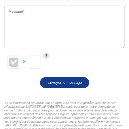
Message*
Envoyer le message
« Les informations recueillies sur ce formulaire sont enregistrées dans un fichier
informatisé par LAFORÊT IMMOBILIER Bourgoin pour gérer votre demande de
contact. Elles sont conservées pour la durée nécessaire à la gestion de la relation
client dans le respect des prescriptions légales applicables et sont destinées à nos
conseillers Conformément à la loi « informatique et libertés », vous pouvez exercer
votre droit d'accès aux données vous concernant et les faire rectifier en contactant
LAFORÊT IMMOBILIER Bourgoin bourgoinjallieu@laforet.com. Nous vous informons
de l'existence de la liste d'opposition au démarchage téléphonique « Bloctel », sur