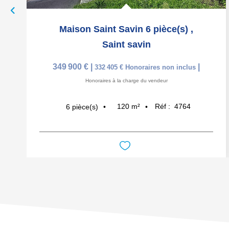
Maison Saint Savin 6 pièce(s)
,
Saint savin
349 900 €
|
|
332 405 €
Honoraires non inclus
Honoraires à la charge du vendeur
120
m²
Réf :
4764
6
pièce(s)