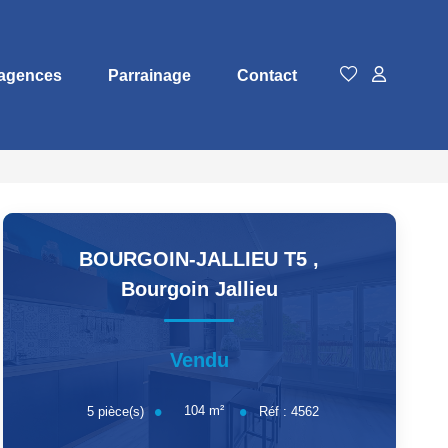
agences
Parrainage
Contact
BOURGOIN-JALLIEU T5
,
Bourgoin Jallieu
Vendu
104
m²
5
pièce(s)
Réf :
4562