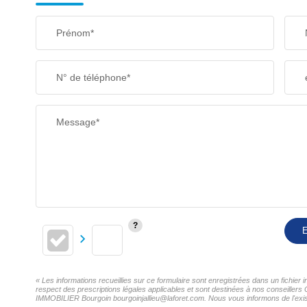
Prénom*
N° de téléphone*
Message*
E
« Les informations recueillies sur ce formulaire sont enregistrées dans un fichi
respect des prescriptions légales applicables et sont destinées à nos conseillers
IMMOBILIER Bourgoin bourgoinjallieu@laforet.com. Nous vous informons de l'existe