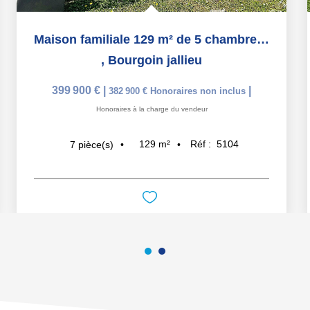
Maison familiale 129 m² de 5 chambres avec piscine sur...
,
Bourgoin jallieu
399 900 €
|
|
382 900 €
Honoraires non inclus
Honoraires à la charge du vendeur
129
m²
Réf :
5104
7
pièce(s)