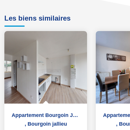
Les biens similaires
Appartement Bourgoin Jallieu pour INVESTISSEURS
,
Bourgoin jallieu
,
Bour