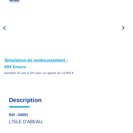
Vendu
Nos Services
Avis Clients
Nos Actualités
PARRAINAGE
Simulation de remboursement :
CONTACT
694 €/mois
pendant 20 ans à 3% avec un apport de 13 900 €
Description
Réf : 04891
L'ISLE D'ABEAU,