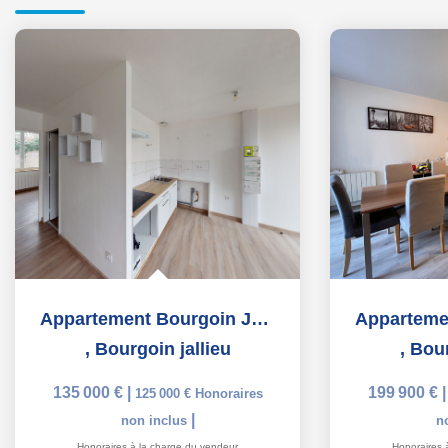
Appartement Bourgoin Jallieu pour INVESTISSEURS
,
Bourgoin jallieu
,
Bour
135 000 €
|
199 900 €
125 000 €
Honoraires
|
non inclus
n
Honoraires à la charge du vendeur
Honoraires 