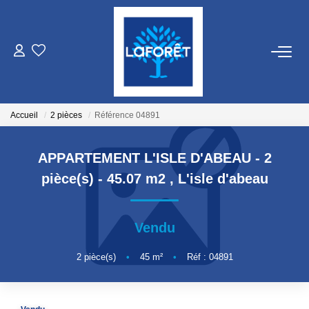
VENTES
LOCATIONS
Accueil
2 pièces
Référence 04891
GESTION
APPARTEMENT L'ISLE D'ABEAU - 2
pièce(s) - 45.07 m2
,
L'isle d'abeau
ESTIMATION
Vendu
NOS AGENCES
2
pièce(s)
•
45
m²
•
Réf : 04891
Qui Sommes Nous
Nos Équipes