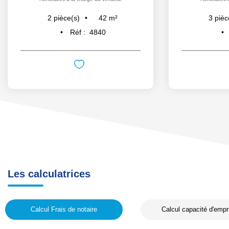
42
m²
2
pièce(s)
3
pièc
Réf :
4840
Les calculatrices
Calcul Frais de notaire
Calcul capacité d'empr