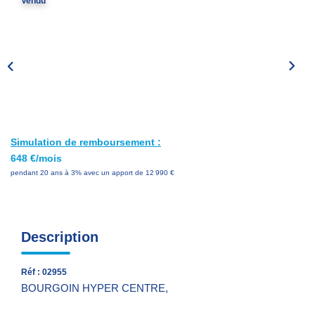
Vendu
Nos Services
Avis Clients
Nos Actualités
PARRAINAGE
Simulation de remboursement :
CONTACT
648 €/mois
pendant 20 ans à 3% avec un apport de 12 990 €
Description
Réf : 02955
BOURGOIN HYPER CENTRE,