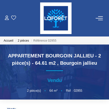
VENTES
LOCATIONS
Accueil
2 pièces
Référence 02955
GESTION
APPARTEMENT BOURGOIN JALLIEU - 2
pièce(s) - 64.61 m2
,
Bourgoin jallieu
ESTIMATION
Vendu
NOS AGENCES
2
pièce(s)
•
64
m²
•
Réf : 02955
Qui Sommes Nous
Nos Équipes