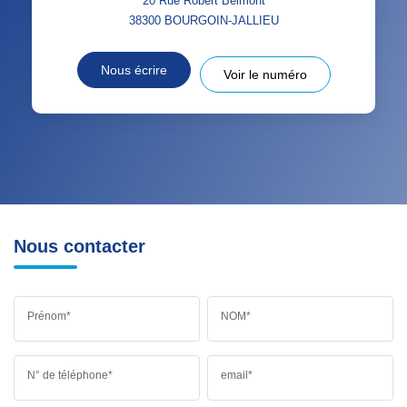
20 Rue Robert Belmont
38300
BOURGOIN-JALLIEU
Nous écrire
Voir le numéro
Nous contacter
Prénom*
NOM*
N° de téléphone*
email*