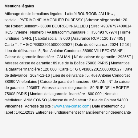
Mentions légales
Affichage des informations légales : Laforêt BOURGOIN JALLIEU | Raison
sociale : PATRIMOINE IMMOBILIER DUBESSY | Adresse siège social : 20
rue Robert Belmont - 38300 BOURGOIN-JALLIEU | Siret : 49376797400014 |
RCS : Vienne | Numero TVA Intracommunautaire : FR56493767974 | Forme
juridique : SARL | Capital social : 8 000 | Assurance RCP : 120 137 405 |
Carte T : T + G CPI38022015000002627 | Date de délivrance : 2024-12-16 |
Lieu de délivrance : 5, Rue Antoine Condorcet 38090 VILLEFONTAINE |
Caisse de garantie financière : GALIAN. | N° de caisse de garantie : 29365T |
Adresse caisse de garantie : 89 rue de la Boétie 75008 PARIS | Montant de
la garantie financière : 120 000 | Carte G : G CPI38022015000002627 | Date
de délivrance : 2024-12-16 | Lieu de délivrance : 5, Rue Antoine Condorcet
38090 Villefontaine | Caisse de garantie financière : GALIAN | N° de caisse
de garantie : 29365T | Adresse caisse de garantie : 89 RUE DE LA BOETIE
75008 PARIS | Montant de la garantie financière : 600 000 | Nom du
médiateur : ANM CONSO | Adresse du médiateur : 2 rue de Colmar 94300
Vincennes | Adresse du site :
www.anm-conso.com
| Date d'obtention du
label : 14/11/2019
Entreprise juridiquement et financièrement indépendante