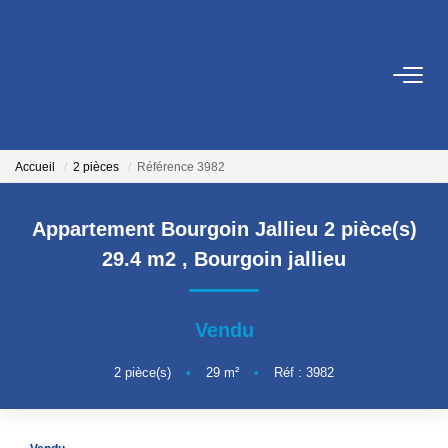
VENTES
LOCATIONS
Accueil
2 pièces
Référence 3982
GESTION
Appartement Bourgoin Jallieu 2 pièce(s)
29.4 m2
,
Bourgoin jallieu
ESTIMATION
Vendu
NOS AGENCES
2
pièce(s)
•
29
m²
•
Réf : 3982
Qui Sommes Nous
Nos Équipes
Nos Services