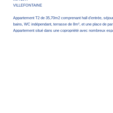
VILLEFONTAINE
Appartement T2 de 35,70m2 comprenant hall d'entrée, séjour
bains, WC indépendant, terrasse de 8m², et une place de park
Appartement situé dans une copropriété avec nombreux espa
commodités. Chauffage électrique individuel.
Taxe foncière 512 €/an
Actuellement loué Loyer 498,00€/ mois dont 48€ de provision
loyers impayés mais possibilité de récupérer le logement en 
Diagnostics énergétiques