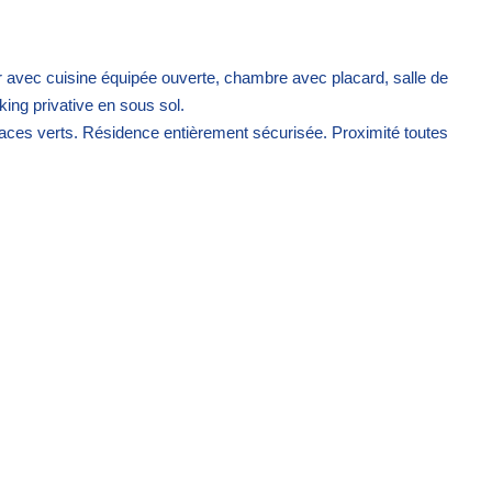
 avec cuisine équipée ouverte, chambre avec placard, salle de
ing privative en sous sol.
ces verts. Résidence entièrement sécurisée. Proximité toutes
s de charges locatives, et géré par l'agence avec assurance de
résidence principale.