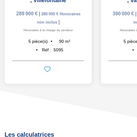
,
Villefontaine
,
Va
289 900 €
|
390 000 €
280 000 €
Honoraires
|
non inclus
n
Honoraires à la charge du vendeur
Honoraires 
90
m²
5
pièce(s)
5
pièce
Réf :
5095
Les calculatrices