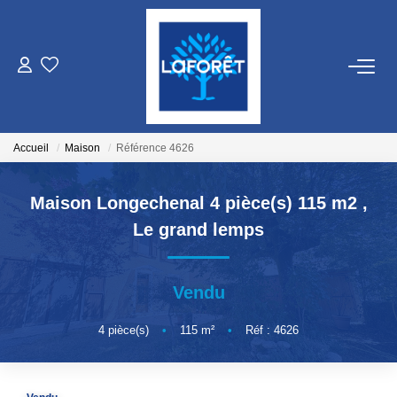
VENTES
LOCATIONS
Accueil
Maison
Référence 4626
GESTION
Maison Longechenal 4 pièce(s) 115 m2
,
Le grand lemps
ESTIMATION
Vendu
NOS AGENCES
4
pièce(s)
•
115
m²
•
Réf : 4626
Qui Sommes Nous
Nos Équipes