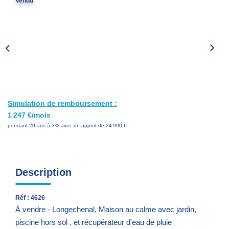
Vendu
Nos Services
Avis Clients
Nos Actualités
PARRAINAGE
Simulation de remboursement :
CONTACT
1 247 €/mois
pendant 20 ans à 3% avec un apport de 24 990 €
Description
Réf : 4626
À vendre - Longechenal, Maison au calme avec jardin,
piscine hors sol , et récupérateur d'eau de pluie