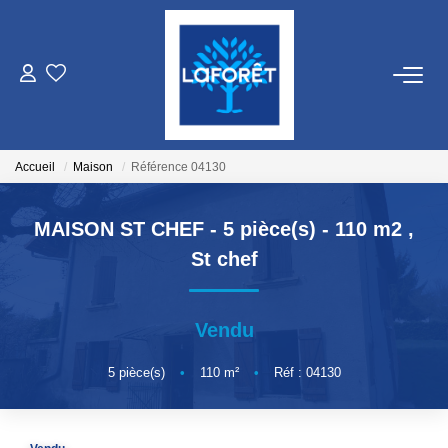
VENTES
LOCATIONS
Accueil
Maison
Référence 04130
GESTION
MAISON ST CHEF - 5 pièce(s) - 110 m2
,
St chef
ESTIMATION
Vendu
NOS AGENCES
5
pièce(s)
•
110
m²
•
Réf : 04130
Qui Sommes Nous
Nos Équipes