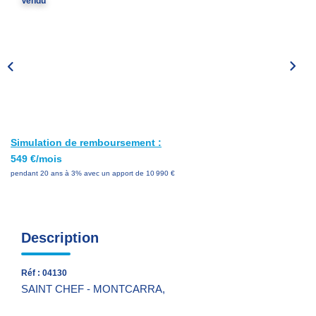
Vendu
Nos Services
Avis Clients
Nos Actualités
PARRAINAGE
Simulation de remboursement :
CONTACT
549 €/mois
pendant 20 ans à 3% avec un apport de 10 990 €
Description
Réf : 04130
SAINT CHEF - MONTCARRA,