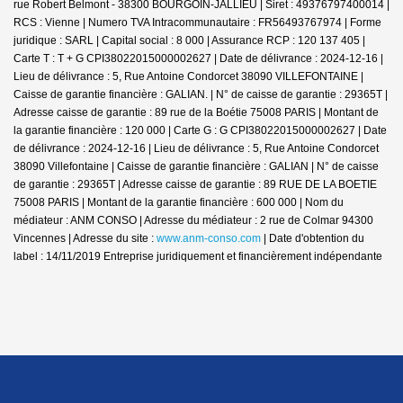
rue Robert Belmont - 38300 BOURGOIN-JALLIEU | Siret : 49376797400014 |
RCS : Vienne | Numero TVA Intracommunautaire : FR56493767974 | Forme
juridique : SARL | Capital social : 8 000 | Assurance RCP : 120 137 405 |
Carte T : T + G CPI38022015000002627 | Date de délivrance : 2024-12-16 |
Lieu de délivrance : 5, Rue Antoine Condorcet 38090 VILLEFONTAINE |
Caisse de garantie financière : GALIAN. | N° de caisse de garantie : 29365T |
Adresse caisse de garantie : 89 rue de la Boétie 75008 PARIS | Montant de
la garantie financière : 120 000 | Carte G : G CPI38022015000002627 | Date
de délivrance : 2024-12-16 | Lieu de délivrance : 5, Rue Antoine Condorcet
38090 Villefontaine | Caisse de garantie financière : GALIAN | N° de caisse
de garantie : 29365T | Adresse caisse de garantie : 89 RUE DE LA BOETIE
75008 PARIS | Montant de la garantie financière : 600 000 | Nom du
médiateur : ANM CONSO | Adresse du médiateur : 2 rue de Colmar 94300
Vincennes | Adresse du site :
www.anm-conso.com
| Date d'obtention du
label : 14/11/2019
Entreprise juridiquement et financièrement indépendante