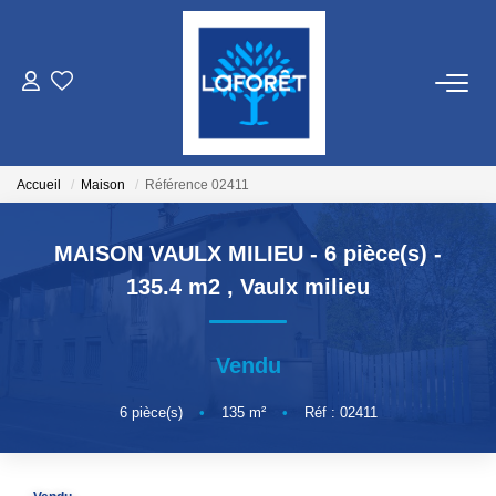
VENTES
LOCATIONS
Accueil
Maison
Référence 02411
GESTION
MAISON VAULX MILIEU - 6 pièce(s) -
135.4 m2
,
Vaulx milieu
ESTIMATION
Vendu
NOS AGENCES
6
pièce(s)
•
135
m²
•
Réf : 02411
Qui Sommes Nous
Nos Équipes