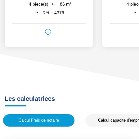
86
m²
4
pièce(s)
4
pièc
Réf :
4379
Les calculatrices
Calcul Frais de notaire
Calcul capacité d'empr