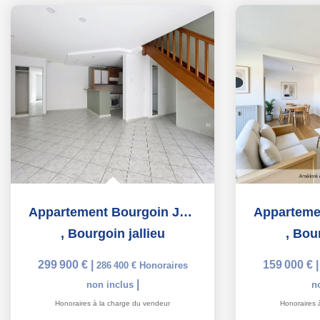
Appartement Bourgoin Jallieu 4 pièces de 86.45 m2
,
Bourgoin jallieu
,
Bour
299 900 €
|
159 000 €
286 400 €
Honoraires
|
non inclus
n
Honoraires à la charge du vendeur
Honoraires 