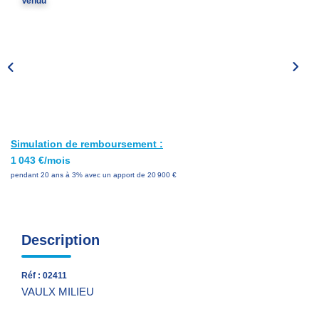
Vendu
Nos Services
Avis Clients
Nos Actualités
PARRAINAGE
Simulation de remboursement :
CONTACT
1 043 €/mois
pendant 20 ans à 3% avec un apport de 20 900 €
Description
Réf : 02411
VAULX MILIEU