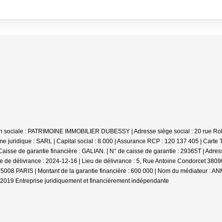
son sociale : PATRIMOINE IMMOBILIER DUBESSY | Adresse siège social : 20 rue R
juridique : SARL | Capital social : 8 000 | Assurance RCP : 120 137 405 |
Carte 
sse de garantie financière : GALIAN. | N° de caisse de garantie : 29365T | Adress
de délivrance : 2024-12-16 | Lieu de délivrance : 5, Rue Antoine Condorcet 38090 
75008 PARIS | Montant de la garantie financière : 600 000 | Nom du médiateur : 
1/2019
Entreprise juridiquement et financièrement indépendante