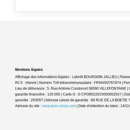
Mentions légales
Affichage des informations légales : Laforêt BOURGOIN JALLIEU | Rai
RCS : Vienne | Numero TVA Intracommunautaire : FR56493767974 | Forme 
Lieu de délivrance : 5, Rue Antoine Condorcet 38090 VILLEFONTAINE | Cai
garantie financière : 120 000 | Carte G : G CPI38022015000002627 | Date 
garantie : 29365T | Adresse caisse de garantie : 89 RUE DE LA BOETIE 
Adresse du site :
www.anm-conso.com
| Date d'obtention du label : 14/1