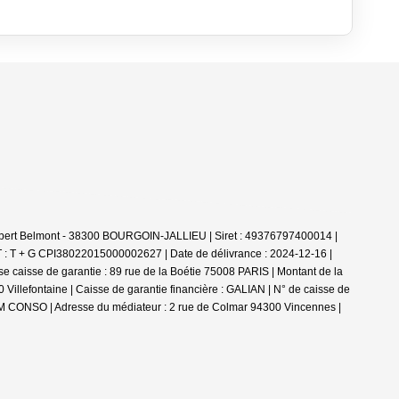
obert Belmont - 38300 BOURGOIN-JALLIEU | Siret : 49376797400014 |
T : T + G CPI38022015000002627 | Date de délivrance : 2024-12-16 |
e caisse de garantie : 89 rue de la Boétie 75008 PARIS | Montant de la
Villefontaine | Caisse de garantie financière : GALIAN | N° de caisse de
ANM CONSO | Adresse du médiateur : 2 rue de Colmar 94300 Vincennes |