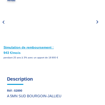
Vendu
Nos Services
Avis Clients
Nos Actualités
PARRAINAGE
Simulation de remboursement :
CONTACT
943 €/mois
pendant 20 ans à 3% avec un apport de 18 900 €
Description
Réf : 02890
A 5MN SUD BOURGOIN-JALLIEU