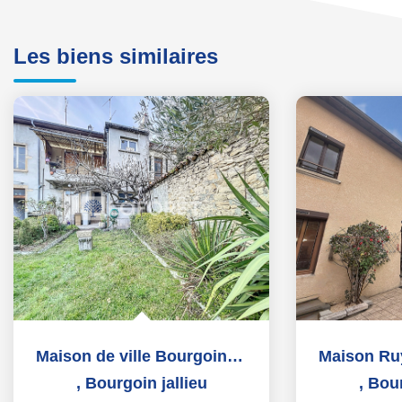
Les biens similaires
Maison de ville Bourgoin-Jallieu
,
Bourgoin jallieu
,
Bour