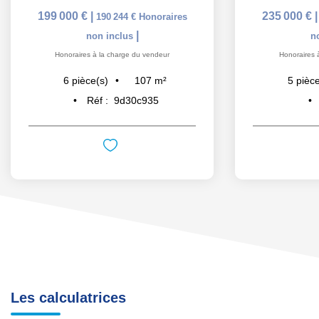
199 000 €
|
235 000 €
190 244 €
Honoraires
|
non inclus
n
Honoraires à la charge du vendeur
Honoraires 
107
m²
6
pièce(s)
5
pièce
Réf :
9d30c935
Les calculatrices