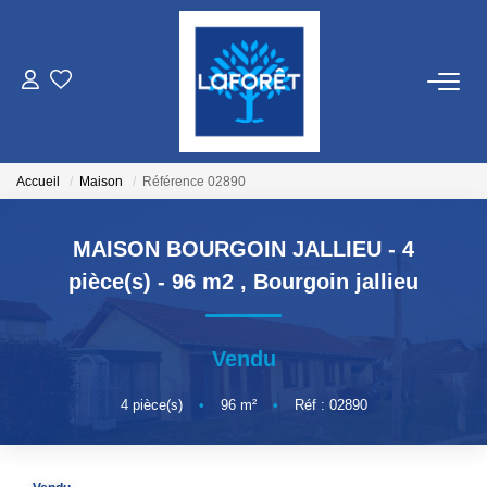
VENTES
LOCATIONS
Accueil
Maison
Référence 02890
GESTION
MAISON BOURGOIN JALLIEU - 4
pièce(s) - 96 m2
,
Bourgoin jallieu
ESTIMATION
Vendu
NOS AGENCES
4
pièce(s)
•
96
m²
•
Réf : 02890
Qui Sommes Nous
Nos Équipes