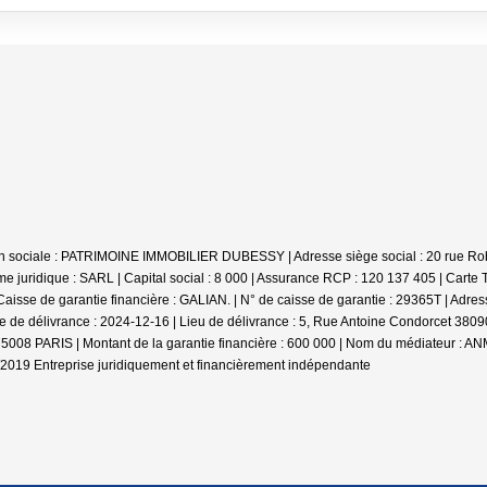
son sociale : PATRIMOINE IMMOBILIER DUBESSY | Adresse siège social : 20 rue R
juridique : SARL | Capital social : 8 000 | Assurance RCP : 120 137 405 |
Carte 
sse de garantie financière : GALIAN. | N° de caisse de garantie : 29365T | Adress
de délivrance : 2024-12-16 | Lieu de délivrance : 5, Rue Antoine Condorcet 38090 
75008 PARIS | Montant de la garantie financière : 600 000 | Nom du médiateur : 
1/2019
Entreprise juridiquement et financièrement indépendante