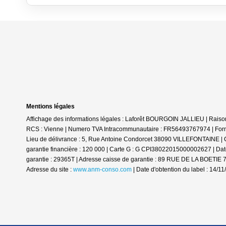
Mentions légales
Affichage des informations légales : Laforêt BOURGOIN JALLIEU | Rai
RCS : Vienne | Numero TVA Intracommunautaire : FR56493767974 | Forme 
Lieu de délivrance : 5, Rue Antoine Condorcet 38090 VILLEFONTAINE | Cai
garantie financière : 120 000 | Carte G : G CPI38022015000002627 | Date 
garantie : 29365T | Adresse caisse de garantie : 89 RUE DE LA BOETIE 
Adresse du site :
www.anm-conso.com
| Date d'obtention du label : 14/1