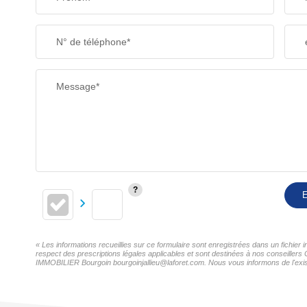
N° de téléphone*
Message*
E
« Les informations recueillies sur ce formulaire sont enregistrées dans un fichi
respect des prescriptions légales applicables et sont destinées à nos conseillers
IMMOBILIER Bourgoin bourgoinjallieu@laforet.com. Nous vous informons de l'existe