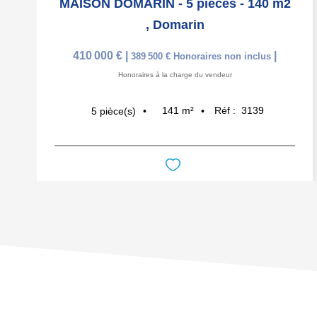
MAISON DOMARIN - 5 pièces - 140 m2
,
Domarin
410 000 €
|
|
389 500 €
Honoraires non inclus
Honoraires à la charge du vendeur
141
m²
Réf :
3139
5
pièce(s)