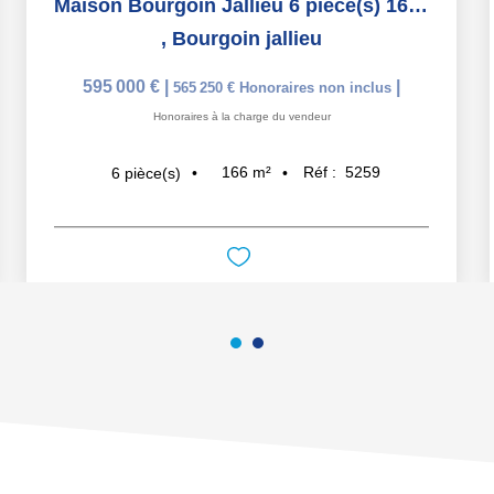
Maison Bourgoin Jallieu 6 pièce(s) 165 m2
,
Bourgoin jallieu
595 000 €
|
|
565 250 €
Honoraires non inclus
Honoraires à la charge du vendeur
166
m²
Réf :
5259
6
pièce(s)