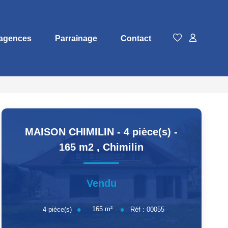
agences
Parrainage
Contact
MAISON CHIMILIN - 4 pièce(s) -
165 m2
,
Chimilin
Vendu
165
m²
4
pièce(s)
Réf :
00055