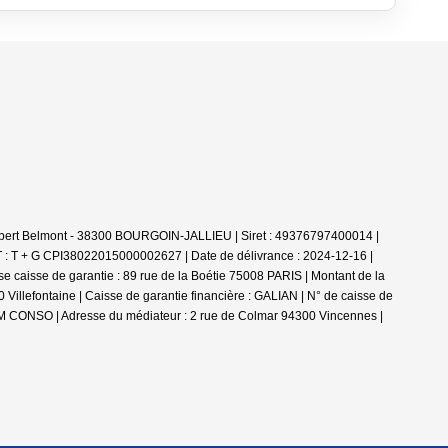
obert Belmont - 38300 BOURGOIN-JALLIEU | Siret : 49376797400014 |
T : T + G CPI38022015000002627 | Date de délivrance : 2024-12-16 |
e caisse de garantie : 89 rue de la Boétie 75008 PARIS | Montant de la
Villefontaine | Caisse de garantie financière : GALIAN | N° de caisse de
ANM CONSO | Adresse du médiateur : 2 rue de Colmar 94300 Vincennes |