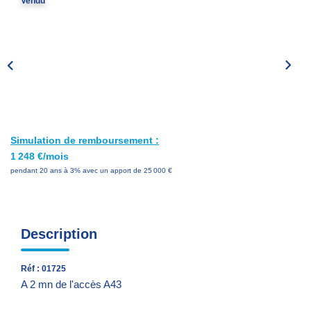
Vendu
Nos Services
Avis Clients
Nos Actualités
PARRAINAGE
Simulation de remboursement :
CONTACT
1 248 €/mois
pendant 20 ans à 3% avec un apport de 25 000 €
Description
Réf : 01725
A 2 mn de l'accès A43