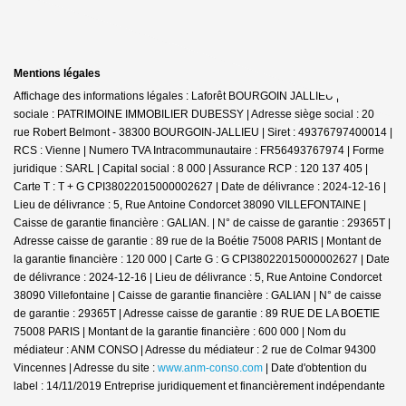
Mentions légales
Affichage des informations légales : Laforêt BOURGOIN JALLIEU | Raison
sociale : PATRIMOINE IMMOBILIER DUBESSY | Adresse siège social : 20
rue Robert Belmont - 38300 BOURGOIN-JALLIEU | Siret : 49376797400014 |
RCS : Vienne | Numero TVA Intracommunautaire : FR56493767974 | Forme
juridique : SARL | Capital social : 8 000 | Assurance RCP : 120 137 405 |
Carte T : T + G CPI38022015000002627 | Date de délivrance : 2024-12-16 |
Lieu de délivrance : 5, Rue Antoine Condorcet 38090 VILLEFONTAINE |
Caisse de garantie financière : GALIAN. | N° de caisse de garantie : 29365T |
Adresse caisse de garantie : 89 rue de la Boétie 75008 PARIS | Montant de
la garantie financière : 120 000 | Carte G : G CPI38022015000002627 | Date
de délivrance : 2024-12-16 | Lieu de délivrance : 5, Rue Antoine Condorcet
38090 Villefontaine | Caisse de garantie financière : GALIAN | N° de caisse
de garantie : 29365T | Adresse caisse de garantie : 89 RUE DE LA BOETIE
75008 PARIS | Montant de la garantie financière : 600 000 | Nom du
médiateur : ANM CONSO | Adresse du médiateur : 2 rue de Colmar 94300
Vincennes | Adresse du site :
www.anm-conso.com
| Date d'obtention du
label : 14/11/2019
Entreprise juridiquement et financièrement indépendante