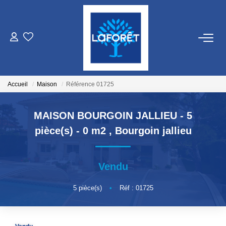
VENTES
LOCATIONS
Accueil
Maison
Référence 01725
GESTION
MAISON BOURGOIN JALLIEU - 5
pièce(s) - 0 m2
,
Bourgoin jallieu
ESTIMATION
Vendu
NOS AGENCES
5
pièce(s)
•
Réf : 01725
Qui Sommes Nous
Nos Équipes