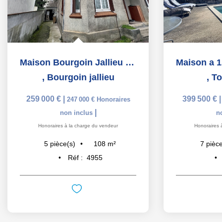
Maison Bourgoin Jallieu 5 pièce(s) 108 m2
,
Bourgoin jallieu
,
To
259 000 €
|
399 500 €
247 000 €
Honoraires
|
non inclus
n
Honoraires à la charge du vendeur
Honoraires 
108
m²
5
pièce(s)
7
pièce
Réf :
4955