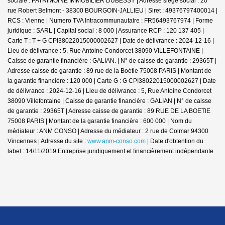
sociale : PATRIMOINE IMMOBILIER DUBESSY | Adresse siège social : 20
rue Robert Belmont - 38300 BOURGOIN-JALLIEU | Siret : 49376797400014 |
RCS : Vienne | Numero TVA Intracommunautaire : FR56493767974 | Forme
juridique : SARL | Capital social : 8 000 | Assurance RCP : 120 137 405 |
Carte T : T + G CPI38022015000002627 | Date de délivrance : 2024-12-16 |
Lieu de délivrance : 5, Rue Antoine Condorcet 38090 VILLEFONTAINE |
Caisse de garantie financière : GALIAN. | N° de caisse de garantie : 29365T |
Adresse caisse de garantie : 89 rue de la Boétie 75008 PARIS | Montant de
la garantie financière : 120 000 | Carte G : G CPI38022015000002627 | Date
de délivrance : 2024-12-16 | Lieu de délivrance : 5, Rue Antoine Condorcet
38090 Villefontaine | Caisse de garantie financière : GALIAN | N° de caisse
de garantie : 29365T | Adresse caisse de garantie : 89 RUE DE LA BOETIE
75008 PARIS | Montant de la garantie financière : 600 000 | Nom du
médiateur : ANM CONSO | Adresse du médiateur : 2 rue de Colmar 94300
Vincennes | Adresse du site :
www.anm-conso.com
| Date d'obtention du
label : 14/11/2019
Entreprise juridiquement et financièrement indépendante