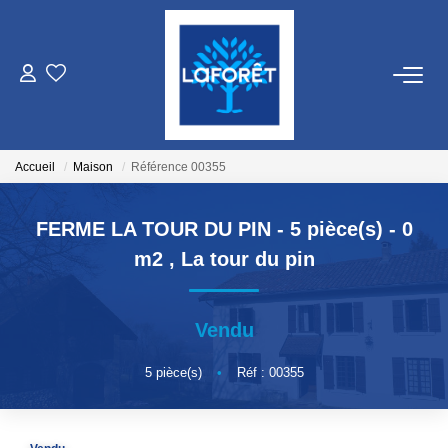
VENTES
LOCATIONS
Accueil
Maison
Référence 00355
GESTION
FERME LA TOUR DU PIN - 5 pièce(s) - 0
m2
,
La tour du pin
ESTIMATION
Vendu
NOS AGENCES
5
pièce(s)
•
Réf : 00355
Qui Sommes Nous
Nos Équipes