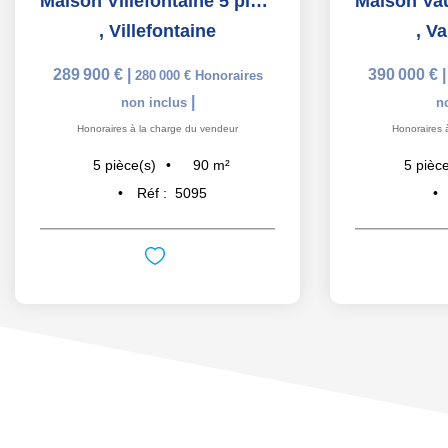
Maison Villefontaine 5 pièce(s) 90 m2
,
Villefontaine
,
Va
289 900 €
|
390 000 €
280 000 €
Honoraires
|
non inclus
n
Honoraires à la charge du vendeur
Honoraires 
90
m²
5
pièce(s)
5
pièce
Réf :
5095