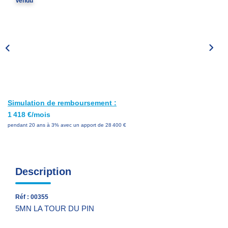
Vendu
Nos Services
Avis Clients
Nos Actualités
PARRAINAGE
Simulation de remboursement :
CONTACT
1 418 €/mois
pendant 20 ans à 3% avec un apport de 28 400 €
Description
Réf : 00355
5MN LA TOUR DU PIN