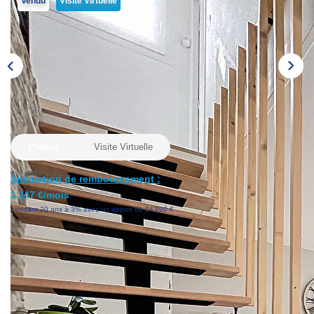
Vendu
Visite Virtuelle
Avis Clients
Nos Actualités
PARRAINAGE
CONTACT
Photos
Visite Virtuelle
Simulation de remboursement :
1 247 €/mois
pendant 20 ans à 3% avec un apport de 24 990 €
Description
Réf : 3864
L'ISLE D'ABEAU, EN EXCLUSIVITE DANS VOTRE
AGENCE LAFORET IMMOBILIER ;