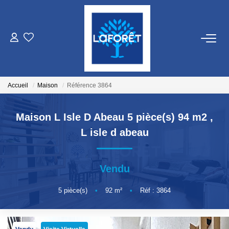
VENTES
LOCATIONS
Accueil
Maison
Référence 3864
GESTION
Maison L Isle D Abeau 5 pièce(s) 94 m2
,
L isle d abeau
ESTIMATION
Vendu
NOS AGENCES
5
pièce(s)
•
92
m²
•
Réf : 3864
Qui Sommes Nous
Nos Équipes
Nos Services