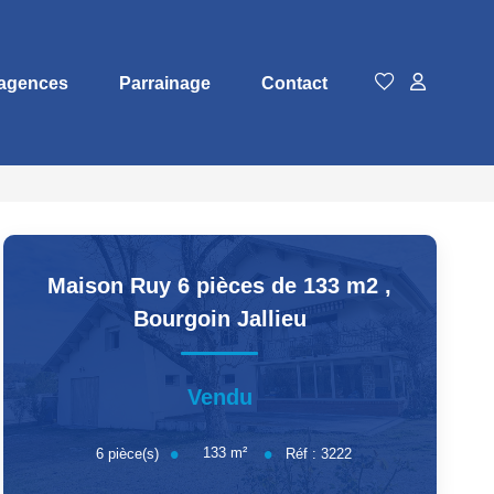
agences
Parrainage
Contact
Maison Ruy 6 pièces de 133 m2
,
Bourgoin Jallieu
Vendu
133
m²
6
pièce(s)
Réf :
3222