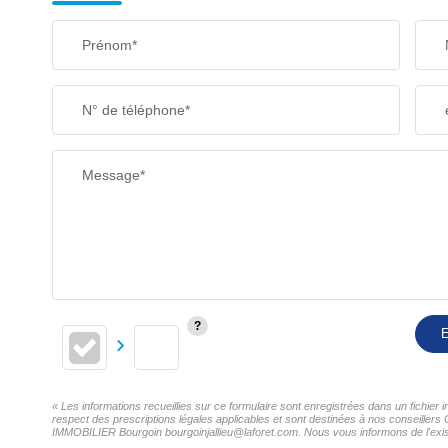
Prénom*
N° de téléphone*
Message*
E
« Les informations recueillies sur ce formulaire sont enregistrées dans un fichi
respect des prescriptions légales applicables et sont destinées à nos conseillers
IMMOBILIER Bourgoin bourgoinjallieu@laforet.com. Nous vous informons de l'existe