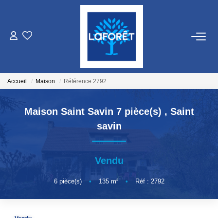
VENTES
LOCATIONS
Accueil
Maison
Référence 2792
GESTION
Maison Saint Savin 7 pièce(s)
,
Saint
savin
ESTIMATION
Vendu
NOS AGENCES
6
pièce(s)
•
135
m²
•
Réf : 2792
Qui Sommes Nous
Nos Équipes