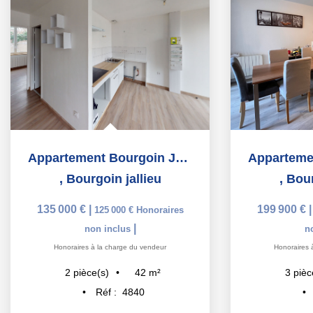
Appartement Bourgoin Jallieu pour INVESTISSEURS
,
Bourgoin jallieu
,
Bour
135 000 €
|
199 900 €
125 000 €
Honoraires
|
non inclus
n
Honoraires à la charge du vendeur
Honoraires 
42
m²
2
pièce(s)
3
pièc
Réf :
4840