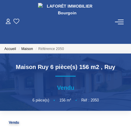
VENTES
LOCATIONS
Accueil
Maison
Référence 2050
GESTION
Maison Ruy 6 pièce(s) 156 m2
,
Ruy
ESTIMATION
Vendu
NOS AGENCES
6
pièce(s)
•
156
m²
•
Réf : 2050
Qui Sommes Nous
Vendu
Nos Équipes