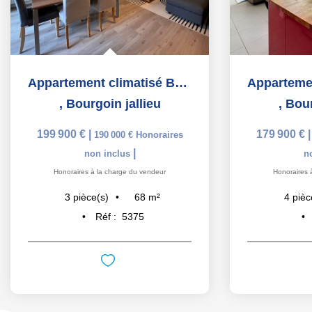
Appartement climatisé Bourgoin-jallieu 3 pièce(s) 67.92 m2
,
Bourgoin jallieu
,
Bour
199 900 €
|
179 900 €
190 000 €
Honoraires
|
non inclus
n
Honoraires à la charge du vendeur
Honoraires 
68
m²
3
pièce(s)
4
pièc
Réf :
5375