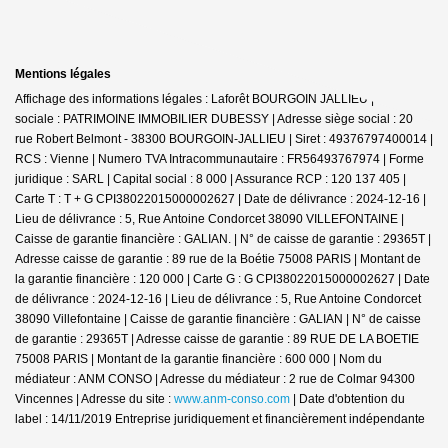
Mentions légales
Affichage des informations légales : Laforêt BOURGOIN JALLIEU | Raison
sociale : PATRIMOINE IMMOBILIER DUBESSY | Adresse siège social : 20
rue Robert Belmont - 38300 BOURGOIN-JALLIEU | Siret : 49376797400014 |
RCS : Vienne | Numero TVA Intracommunautaire : FR56493767974 | Forme
juridique : SARL | Capital social : 8 000 | Assurance RCP : 120 137 405 |
Carte T : T + G CPI38022015000002627 | Date de délivrance : 2024-12-16 |
Lieu de délivrance : 5, Rue Antoine Condorcet 38090 VILLEFONTAINE |
Caisse de garantie financière : GALIAN. | N° de caisse de garantie : 29365T |
Adresse caisse de garantie : 89 rue de la Boétie 75008 PARIS | Montant de
la garantie financière : 120 000 | Carte G : G CPI38022015000002627 | Date
de délivrance : 2024-12-16 | Lieu de délivrance : 5, Rue Antoine Condorcet
38090 Villefontaine | Caisse de garantie financière : GALIAN | N° de caisse
de garantie : 29365T | Adresse caisse de garantie : 89 RUE DE LA BOETIE
75008 PARIS | Montant de la garantie financière : 600 000 | Nom du
médiateur : ANM CONSO | Adresse du médiateur : 2 rue de Colmar 94300
Vincennes | Adresse du site :
www.anm-conso.com
| Date d'obtention du
label : 14/11/2019
Entreprise juridiquement et financièrement indépendante