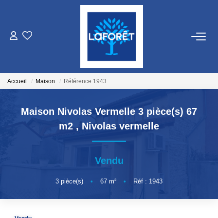
VENTES
LOCATIONS
Accueil
Maison
Référence 1943
GESTION
Maison Nivolas Vermelle 3 pièce(s) 67
m2
,
Nivolas vermelle
ESTIMATION
Vendu
NOS AGENCES
3
pièce(s)
•
67
m²
•
Réf : 1943
Qui Sommes Nous
Nos Équipes