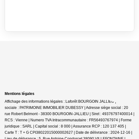
Mentions légales
Affichage des informations légales : Laforêt BOURGOIN JALLIEU | Raison
sociale : PATRIMOINE IMMOBILIER DUBESSY | Adresse siège social : 20
rue Robert Belmont - 38300 BOURGOIN-JALLIEU | Siret : 49376797400014 |
RCS : Vienne | Numero TVA Intracommunautaire : FR56493767974 | Forme
juridique : SARL | Capital social : 8 000 | Assurance RCP : 120 137 405 |
Carte T : T + G CPI38022015000002627 | Date de délivrance : 2024-12-16 |
Lieu de délivrance : 5, Rue Antoine Condorcet 38090 VILLEFONTAINE |