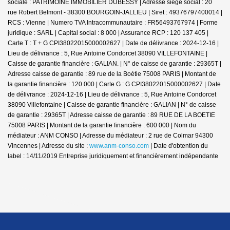
sociale : PATRIMOINE IMMOBILIER DUBESSY | Adresse siège social : 20
rue Robert Belmont - 38300 BOURGOIN-JALLIEU | Siret : 49376797400014 |
RCS : Vienne | Numero TVA Intracommunautaire : FR56493767974 | Forme
juridique : SARL | Capital social : 8 000 | Assurance RCP : 120 137 405 |
Carte T : T + G CPI38022015000002627 | Date de délivrance : 2024-12-16 |
Lieu de délivrance : 5, Rue Antoine Condorcet 38090 VILLEFONTAINE |
Caisse de garantie financière : GALIAN. | N° de caisse de garantie : 29365T |
Adresse caisse de garantie : 89 rue de la Boétie 75008 PARIS | Montant de
la garantie financière : 120 000 | Carte G : G CPI38022015000002627 | Date
de délivrance : 2024-12-16 | Lieu de délivrance : 5, Rue Antoine Condorcet
38090 Villefontaine | Caisse de garantie financière : GALIAN | N° de caisse
de garantie : 29365T | Adresse caisse de garantie : 89 RUE DE LA BOETIE
75008 PARIS | Montant de la garantie financière : 600 000 | Nom du
médiateur : ANM CONSO | Adresse du médiateur : 2 rue de Colmar 94300
Vincennes | Adresse du site :
www.anm-conso.com
| Date d'obtention du
label : 14/11/2019
Entreprise juridiquement et financièrement indépendante