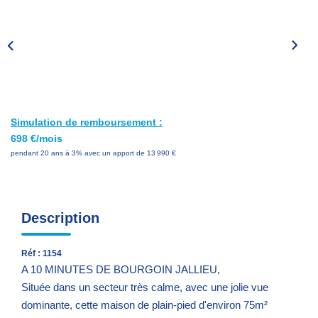
Nos Services
Avis Clients
Nos Actualités
PARRAINAGE
Simulation de remboursement :
698 €/mois
CONTACT
pendant 20 ans à 3% avec un apport de 13 990 €
Description
Réf : 1154
A 10 MINUTES DE BOURGOIN JALLIEU,
Située dans un secteur très calme, avec une jolie vue
dominante, cette maison de plain-pied d'environ 75m²