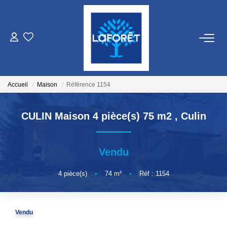
VENTES
LOCATIONS
Accueil
Maison
Référence 1154
GESTION
CULIN Maison 4 pièce(s) 75 m2
,
Culin
ESTIMATION
Vendu
NOS AGENCES
4
pièce(s)
•
74
m²
•
Réf : 1154
Qui Sommes Nous
Vendu
Nos Équipes