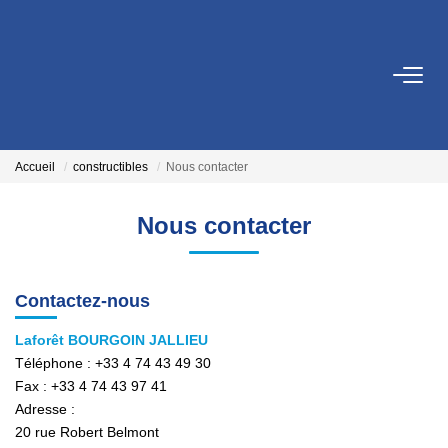
VENTES
LOCATIONS
Accueil
constructibles
Nous contacter
GESTION
Nous contacter
ESTIMATION
Contactez-nous
NOS AGENCES
Laforêt BOURGOIN JALLIEU
Téléphone :
+33 4 74 43 49 30
Qui Sommes Nous
Fax :
+33 4 74 43 97 41
Adresse :
Nos Équipes
20 rue Robert Belmont
Nos Services