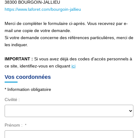
38300
BOURGOIN-JALLIEU
https://www.laforet.com/bourgoin-jallieu
Avis Clients
Nos Actualités
Merci de compléter le formulaire ci-après. Vous recevrez par e-
mail une copie de votre demande.
Si votre demande concerne des références particulières, merci de
PARRAINAGE
les indiquer.
IMPORTANT :
Si vous avez déjà des codes d'accés personnels à
CONTACT
ce site, identifiez-vous en cliquant
ici
Vos coordonnées
* Information obligatoire
Civilité :
Prénom :
*