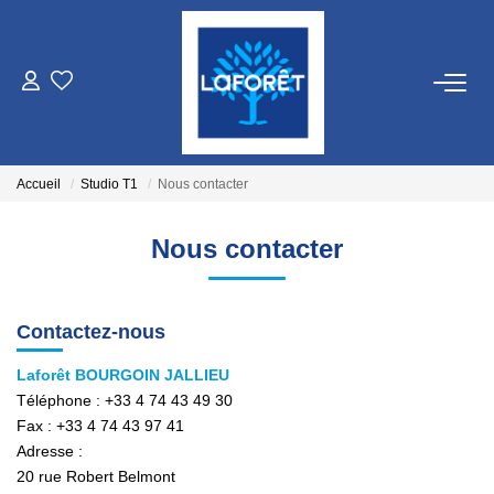
VENTES
LOCATIONS
Accueil
Studio T1
Nous contacter
GESTION
Nous contacter
ESTIMATION
Contactez-nous
NOS AGENCES
Laforêt BOURGOIN JALLIEU
Téléphone :
+33 4 74 43 49 30
Fax :
+33 4 74 43 97 41
Qui Sommes Nous
Adresse :
Nos Équipes
20 rue Robert Belmont