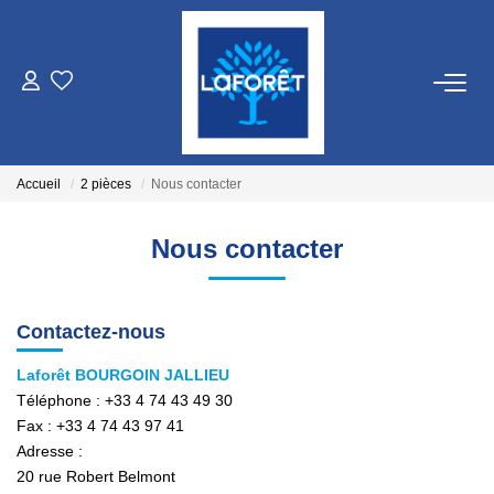
VENTES
LOCATIONS
Accueil
2 pièces
Nous contacter
GESTION
Nous contacter
ESTIMATION
Contactez-nous
NOS AGENCES
Laforêt BOURGOIN JALLIEU
Téléphone :
+33 4 74 43 49 30
Fax :
+33 4 74 43 97 41
Qui Sommes Nous
Adresse :
Nos Équipes
20 rue Robert Belmont